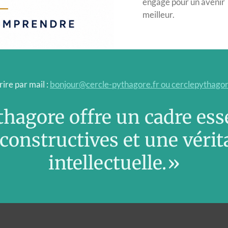
engagé pour un avenir
meilleur.
ire par mail :
bonjour@cercle-pythagore.fr ou cerclepythago
thagore offre un cadre ess
constructives et une vérit
intellectuelle.»