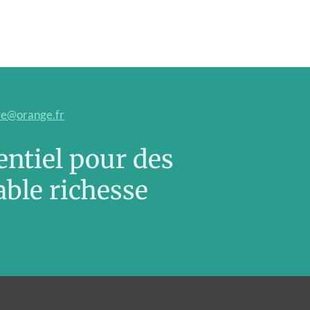
re@orange.fr
entiel pour des
able richesse