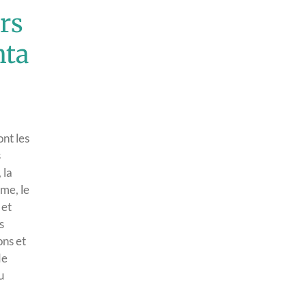
rs
nta
nt les
s
 la
me, le
 et
s
ons et
de
u